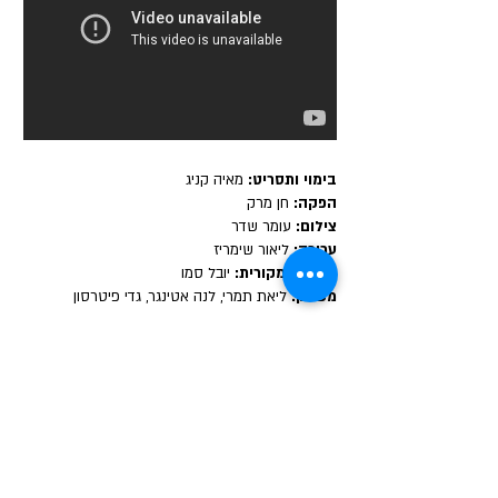
בימוי ותסריט:
מאיה קניג
הפקה:
חן מרק
צילום:
עומר שדר
עריכה:
ליאור שימריז
מוזיקה מקורית:
יובל סמו
משחק:
ליאת תמרי, לנה אטינגר, גדי פיטרסון
זהו סיפור על שתי שותפות לדירת גג אחת בירושלים.
אחרי שנתיים יחד מחליטה האחת- אורית, כי הגיע
זמנה להמשיך הלאה, ואילו השנייה- גלי, מנסה לסכל
או לפחות לעקב כמה שאפשר את עזיבתה. היא
מתנכלת לכל הדיירים הפוטנציאלים שבאים להתראיין
. כשאחד המרואיינים נועל אותן על הגג ונעלם לכמה
שעות באקט של מחאה על היחס העוין – הן נשארות