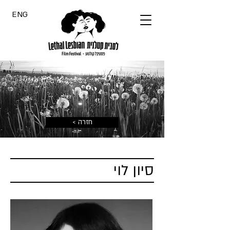
ENG
< חזרה
סיון לוי